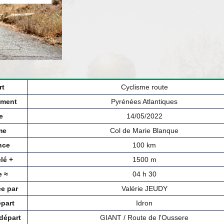
rt
Cyclisme route
ement
Pyrénées Atlantiques
e
14/05/2022
me
Col de Marie Blanque
nce
100 km
lé +
1500 m
e ≈
04 h 30
e par
Valérie JEUDY
épart
Idron
départ
GIANT / Route de l'Oussere