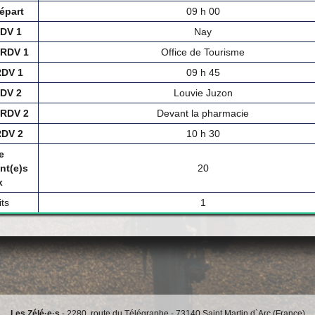
épart
09 h 00
RDV 1
Nay
 RDV 1
Office de Tourisme
RDV 1
09 h 45
RDV 2
Louvie Juzon
 RDV 2
Devant la pharmacie
RDV 2
10 h 30
e
nt(e)s
20
x
its
1
Les Zélé·e·s
- 2280, route du Télégraphe - 73140 Saint Martin d`Arc (France)