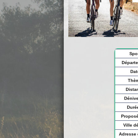
Spo
Départ
Dat
Thè
Dista
Dénive
Duré
Proposé
Ville d
Adresse 