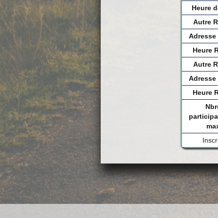
Heure d
Autre 
Adresse
Heure 
Autre 
Adresse
Heure 
Nbr
participa
ma
Inscr