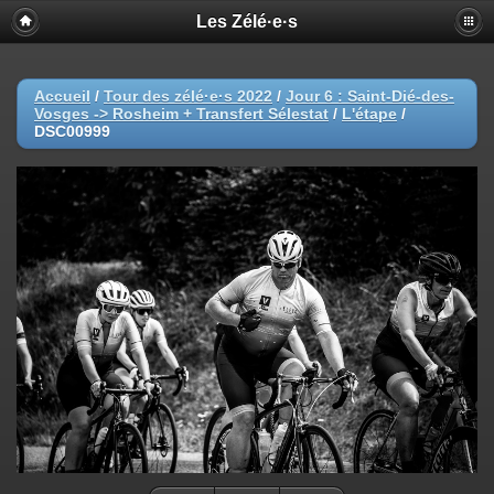
Les Zélé·e·s
Accueil
/
Tour des zélé·e·s 2022
/
Jour 6 : Saint-Dié-des-
Vosges -> Rosheim + Transfert Sélestat
/
L'étape
/
DSC00999