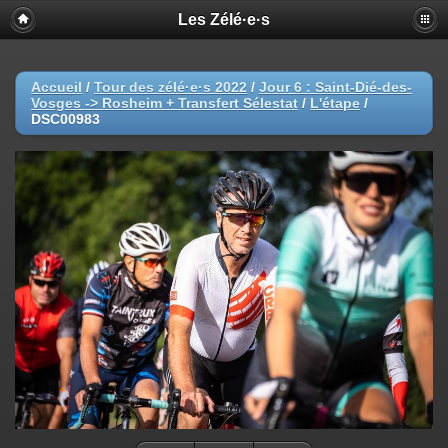
Les Zélé·e·s
Accueil
/
Tour des zélé·e·s 2022
/
Jour 6 : Saint-Dié-des-
Vosges -> Rosheim + Transfert Sélestat
/
L'étape
/
DSC00983